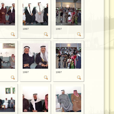
1997
1997
1997
1997