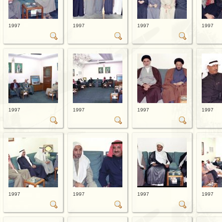
1997
1997
1997
1997
1997
1997
1997
1997
1997
1997
1997
1997