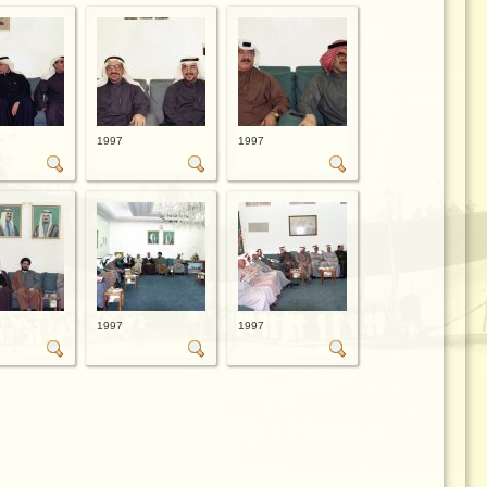
1997
1997
1997
1997